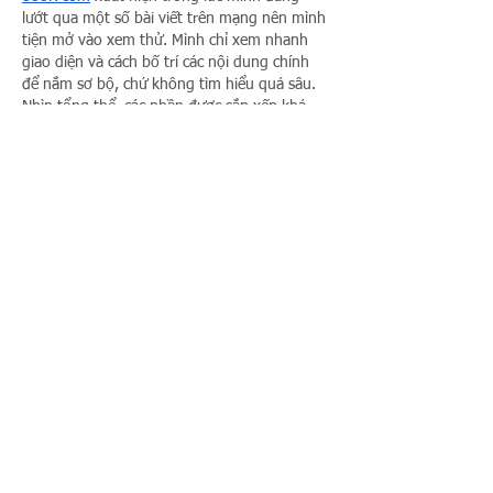
lướt qua một số bài viết trên mạng nên mình 
tiện mở vào xem thử. Mình chỉ xem nhanh 
giao diện và cách bố trí các nội dung chính 
để nắm sơ bộ, chứ không tìm hiểu quá sâu. 
Nhìn tổng thể, các phần được sắp xếp khá 
gọn, thông tin hiển thị tương đối rõ ràng và 
dễ quan sát. Xem qua một lúc rồi mình 
chuyển sang đọc tiếp những nội…
Show More
Like
Reply
yg88news
6 hours ago
MU88
 là cái tên mình vô tình thấy được khi 
đang đọc vài bài chia sẻ của cộng đồng. 
Thấy nhiều người nhắc đến nên mình cũng 
bấm vào xem thử. Thật ra mình chỉ định lướt 
qua vài phút để xem giao diện được thiết kế 
thế nào chứ không tìm hiểu quá sâu. Sau khi 