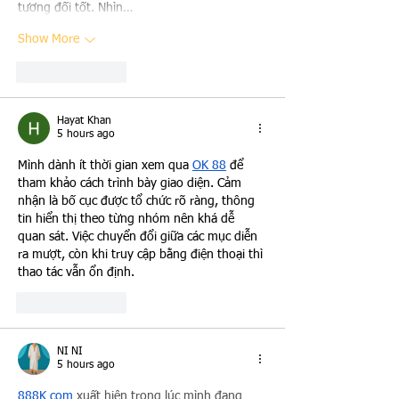
tương đối tốt. Nhìn…
Show More
Like
Reply
Hayat Khan
5 hours ago
Mình dành ít thời gian xem qua 
OK 88
 để 
tham khảo cách trình bày giao diện. Cảm 
nhận là bố cục được tổ chức rõ ràng, thông 
tin hiển thị theo từng nhóm nên khá dễ 
quan sát. Việc chuyển đổi giữa các mục diễn 
ra mượt, còn khi truy cập bằng điện thoại thì 
thao tác vẫn ổn định.
Like
Reply
NI NI
5 hours ago
888K com
 xuất hiện trong lúc mình đang 