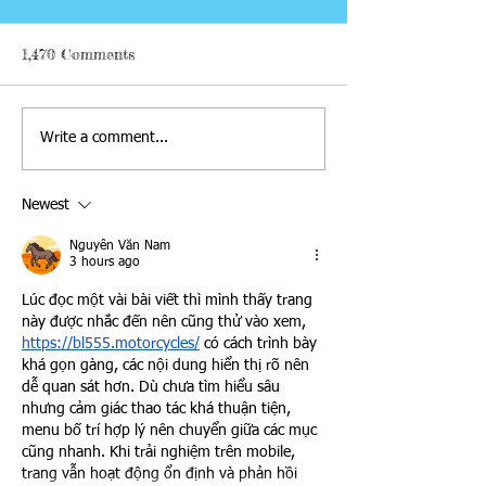
1,470 Comments
My Monster Project
New Volunteer a
Write a comment...
Newest
Nguyễn Văn Nam
3 hours ago
Lúc đọc một vài bài viết thì mình thấy trang 
này được nhắc đến nên cũng thử vào xem, 
https://bl555.motorcycles/
 có cách trình bày 
khá gọn gàng, các nội dung hiển thị rõ nên 
dễ quan sát hơn. Dù chưa tìm hiểu sâu 
nhưng cảm giác thao tác khá thuận tiện, 
menu bố trí hợp lý nên chuyển giữa các mục 
cũng nhanh. Khi trải nghiệm trên mobile, 
trang vẫn hoạt động ổn định và phản hồi 