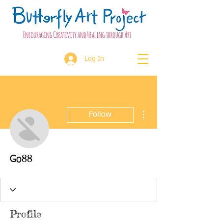
Log In
More actions
Follow
Go88
Profile